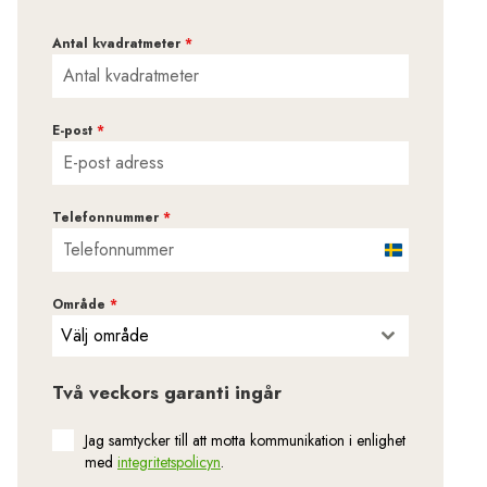
Antal kvadratmeter
*
E-post
*
Telefonnummer
*
S
w
Område
*
e
Välj område
d
e
Två veckors garanti ingår
n
+
Jag samtycker till att motta kommunikation i enlighet
4
med
integritetspolicyn
.